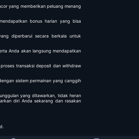
 gacor yang memberikan peluang menang
mendapatkan bonus harian yang bisa
yang diperbarui secara berkala untuk
serta Anda akan langsung mendapatkan
proses transaksi deposit dan withdraw
 dengan sistem permainan yang canggih
unggulan yang ditawarkan, tidak heran
tarkan diri Anda sekarang dan rasakan
d.